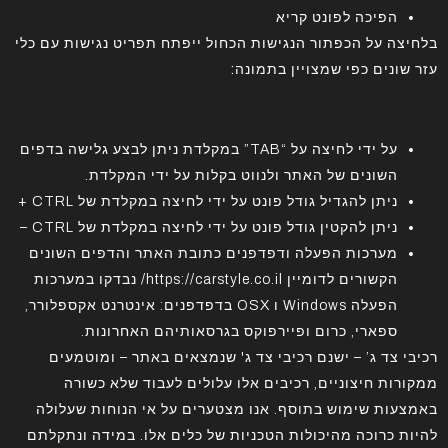
הפיכה לפונט קריא
בלחיצה על הכפתור הנגישות הכחול ייפתח תפריט נגישות עם כלי
עזר שונים כפי שמצויין בתמונה:
על ידי לחיצה על “TAB” במקלדת ניתן לבצע גלישה בדפים
השונים של האתר ולנווט בקלות על ידי המקלדת.
ניתן להגדיל גודל פונט על ידי לחיצה במקלדת של CTRL +
ניתן להקטין גודל פונט על ידי לחיצה במקלדת של CTRL –
מערכות הפעלה ודפדפנים כתובת האתר והדפים השונים
הקשורים לדומיין https://carstyle.co.il/ נבדקו במערכות
הפעלה Windows ו OSX בדפדפנים: אינטרנט אקספלורר,
ספארי, כרום ופיירפוקס בגרסאותיהם האחרונות.
רכיבי צד ג’ – ישנם רכיבי צד ג' שנמצאים באתר – ומוטמעים
ממקורות חיצוניים, רכיבים אלו עלולים לעבוד שלא כשורה
באמצעות שימוש בתוסף. אנו מצטערים על אי הנוחות שעלולה
להיות כרוכה מהיכולות הטכניות של כלים אלו. במידה ונתקלתם